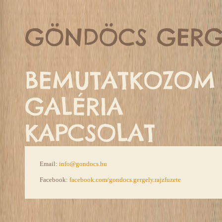
GÖNDÖCS GERG
BEMUTATKOZOM
GALÉRIA
KAPCSOLAT
Email:
info@gondocs.hu
Facebook:
facebook.com/gondocs.gergely.rajzfuzete